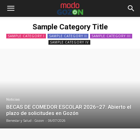
Sample Category Title
SAMPLE CATEGORY I
SAMPLE CATEGORY II
SAMPLE CATEGORY III
SAMPLE CATEGORY IV
Noticias
BECAS DE COMEDOR ESCOLAR 2026–27: Abierto el
plazo de solicitudes en Gozón
Bienestar y Salud - Gozon
-
06/07/2026