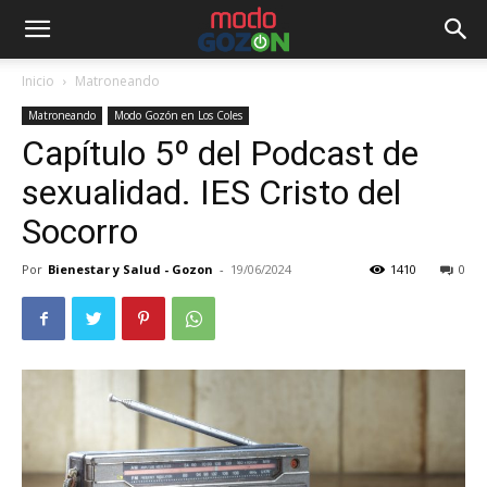
Inicio
Matroneando
Matroneando
Modo Gozón en Los Coles
Capítulo 5º del Podcast de
sexualidad. IES Cristo del
Socorro
Por
Bienestar y Salud - Gozon
-
19/06/2024
1410
0