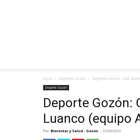
Inicio
Deporte Gozón
Deporte Gozón: Club Marino
Deporte Gozón
Deporte Gozón: 
Luanco (equipo Al
Por
Bienestar y Salud - Gozon
-
03/04/2024