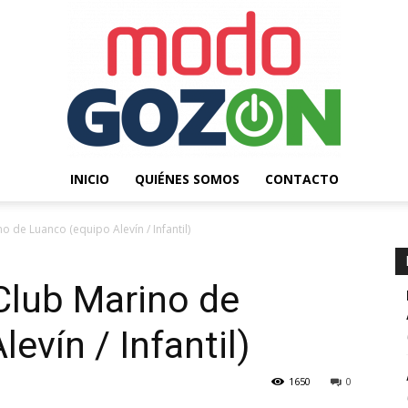
INICIO
QUIÉNES SOMOS
CONTACTO
Modo
 de Luanco (equipo Alevín / Infantil)
Club Marino de
evín / Infantil)
Gozón
1650
0