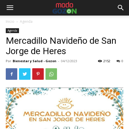
Inicio
Agenda
Agenda
Mercadillo Navideño de San
Jorge de Heres
Por
Bienestar y Salud - Gozon
-
04/12/2023
2152
0