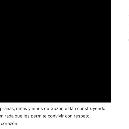
ranas, niñas y niños de Gozón están construyendo
mirada que les permite convivir con respeto,
 corazón.