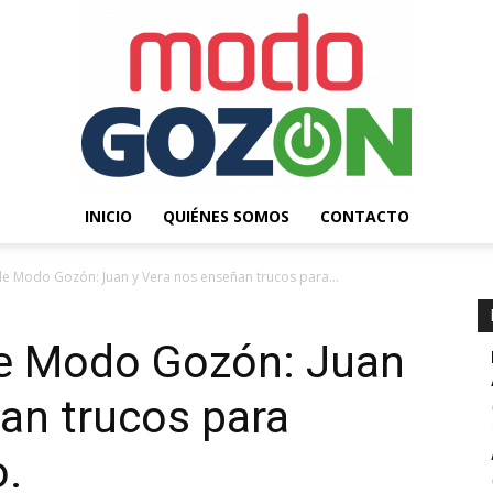
INICIO
QUIÉNES SOMOS
CONTACTO
Modo
e Modo Gozón: Juan y Vera nos enseñan trucos para...
e Modo Gozón: Juan
an trucos para
Gozón
o.