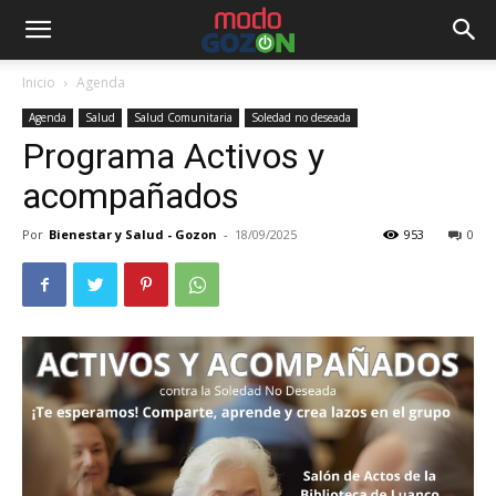
Inicio
Agenda
Agenda
Salud
Salud Comunitaria
Soledad no deseada
Programa Activos y
acompañados
Por
Bienestar y Salud - Gozon
-
18/09/2025
953
0