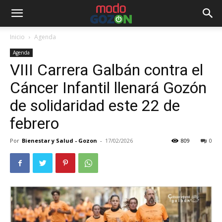
Inicio
Agenda
Agenda
VIII Carrera Galbán contra el
Cáncer Infantil llenará Gozón
de solidaridad este 22 de
febrero
Por
Bienestar y Salud - Gozon
-
17/02/2026
809
0